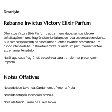
Descrição
Rabanne Invictus Victory Elixir Parfum
O Invictus Victory Elixir Parfum traduz intensidade, sensualidade e
sofisticação em uma fragrância oriental amadeirada poderosa e envolvente.
Sua composição combina especiarias quentes, lavanda aromática e um
fundo intenso de baunilha e fava tonka, criando um perfume marcante e
extremamente sedutor.
Na Sillage, cada fragrância é escolhida para transformar presença em
impacto.
Notas Olfativas
Notas de topo: Lavanda, Cardamomo e Pimenta Preta
Notas de coração: Incenso e Patchouli
Notas de fundo: Baunilha e Fava Tonka