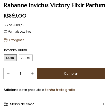
Rabanne Invictus Victory Elixir Parfum
R$869,00
12
x de
R$89,39
Ver mais detalhes
Frete grátis
Tamanho:
100 ml
100 ml
200 ml
Adicione este produto e
tenha frete grátis!
Meios de envio