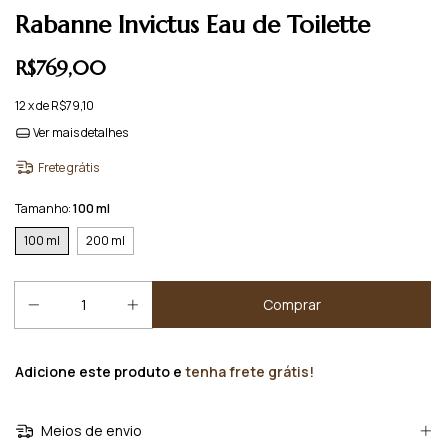
Rabanne Invictus Eau de Toilette
R$769,00
12
x de
R$79,10
Ver mais detalhes
Frete grátis
Tamanho:
100 ml
100 ml
200 ml
Adicione este produto e
tenha frete grátis!
Meios de envio