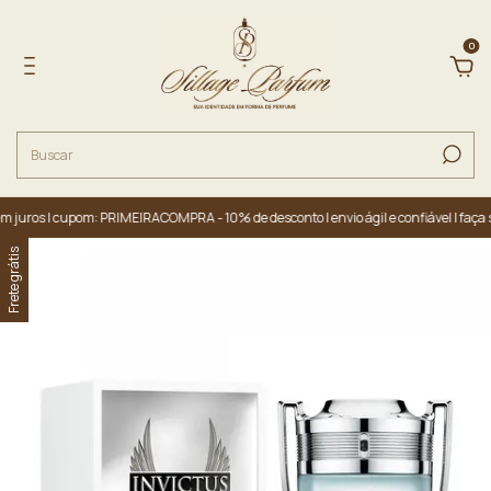
0
juros | cupom: PRIMEIRACOMPRA - 10% de desconto | envio ágil e confiável | faça s
Frete grátis