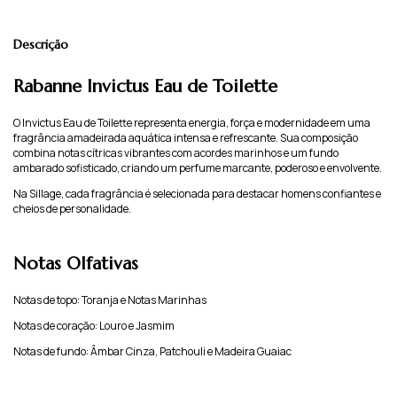
Descrição
Rabanne Invictus Eau de Toilette
O Invictus Eau de Toilette representa energia, força e modernidade em uma
fragrância amadeirada aquática intensa e refrescante. Sua composição
combina notas cítricas vibrantes com acordes marinhos e um fundo
ambarado sofisticado, criando um perfume marcante, poderoso e envolvente.
Na Sillage, cada fragrância é selecionada para destacar homens confiantes e
cheios de personalidade.
Notas Olfativas
Notas de topo: Toranja e Notas Marinhas
Notas de coração: Louro e Jasmim
Notas de fundo: Âmbar Cinza, Patchouli e Madeira Guaiac