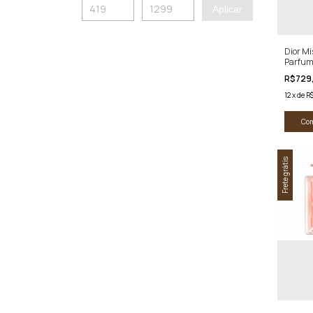
Aplicar
Dior Mi
Parfu
R$729
12
x
de
R
Co
Frete grátis