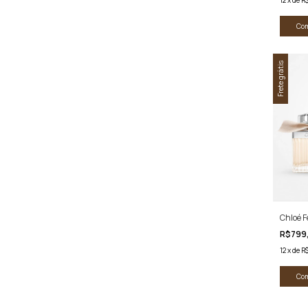
Co
Frete grátis
Chloé 
R$799
12
x
de
R$
Co