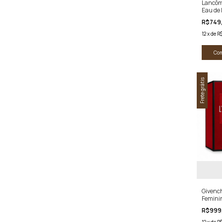
Lancôm
Eau de
R$749
12
x
de
R$
Co
Frete grátis
Givench
Femini
R$999
12
x
de
R