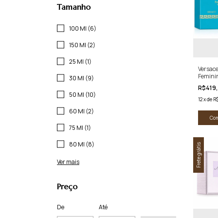
Tamanho
100 Ml (6)
150 Ml (2)
25 Ml (1)
Versace
Feminin
30 Ml (9)
R$419
50 Ml (10)
12
x
de
R$
60 Ml (2)
Co
75 Ml (1)
80 Ml (8)
Frete grátis
Ver mais
Preço
De
Até