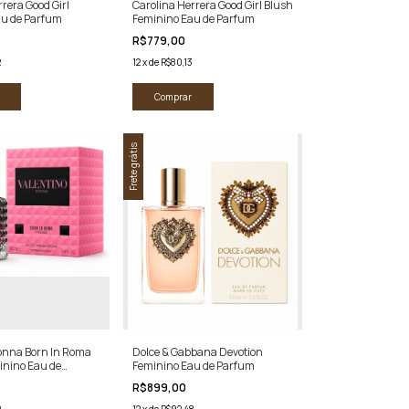
rera Good Girl
Carolina Herrera Good Girl Blush
au de Parfum
Feminino Eau de Parfum
R$779,00
2
12
x
de
R$80,13
Comprar
Frete grátis
onna Born In Roma
Dolce & Gabbana Devotion
inino Eau de
Feminino Eau de Parfum
R$899,00
2
12
x
de
R$92,48