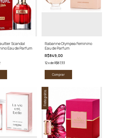
aultier Scandal
Rabanne Olympea Feminino
nino Eau de Parfum
Eau de Parfum
R$849,00
2
12
x
de
R$87,33
Comprar
Frete grátis