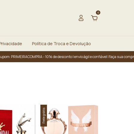
0
 Privacidade
Política de Troca e Devolução
MEIRACOMPRA - 10% de desconto | envio ágil e confiável | faça sua compra hoje | g
Frete grátis