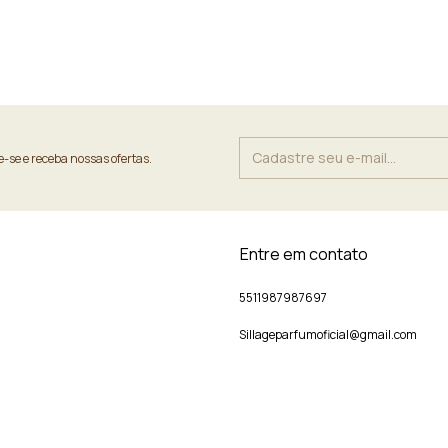
-se e receba nossas ofertas.
Entre em contato
5511987987697
Sillageparfumoficial@gmail.com