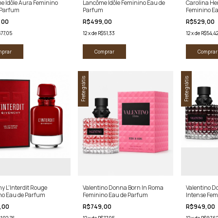
e Idôle Aura Feminino
Lancôme Idôle Feminino Eau de
Carolina Her
 Parfum
Parfum
Feminino E
,00
R$499,00
R$529,00
77,05
12
x
de
R$51,33
12
x
de
R$54,4
mprar
Comprar
Comprar
Frete grátis
Frete grátis
y L'Interdit Rouge
Valentino Donna Born In Roma
Valentino D
no Eau de Parfum
Feminino Eau de Parfum
Intense Fem
Parfum
,00
R$749,00
R$949,00
$102,76
12
x
de
R$77,05
12
x
de
R$97,6