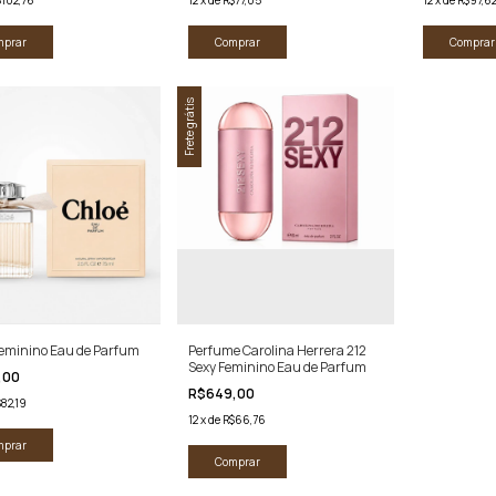
mprar
Comprar
Comprar
Frete grátis
Feminino Eau de Parfum
Perfume Carolina Herrera 212
Sexy Feminino Eau de Parfum
,00
R$649,00
82,19
12
x
de
R$66,76
mprar
Comprar