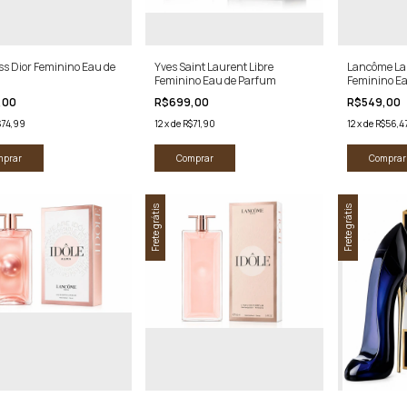
ss Dior Feminino Eau de
Yves Saint Laurent Libre
Lancôme La V
m
Feminino Eau de Parfum
Feminino E
,00
R$699,00
R$549,00
$74,99
12
x
de
R$71,90
12
x
de
R$56,4
mprar
Comprar
Comprar
Frete grátis
Frete grátis