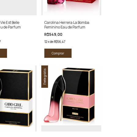
ie Est Belle
Carolina Herrera La Bomba
au de Parfum
Feminino Eau de Parfum
R$549,00
7
12
x
de
R$56,47
Comprar
Frete grátis