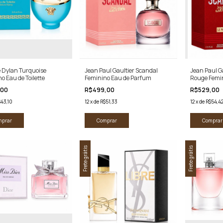
 Dylan Turquoise
Jean Paul Gaultier Scandal
Jean Paul G
o Eau de Toilette
Feminino Eau de Parfum
Rouge Femi
,00
R$499,00
R$529,00
43,10
12
x
de
R$51,33
12
x
de
R$54,4
mprar
Comprar
Comprar
Frete grátis
Frete grátis