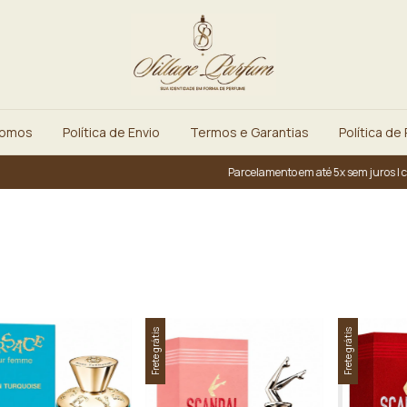
Somos
Política de Envio
Termos e Garantias
Política de
Parcelamento em até 5x sem juros | cupom: PRI
Frete grátis
Frete grátis